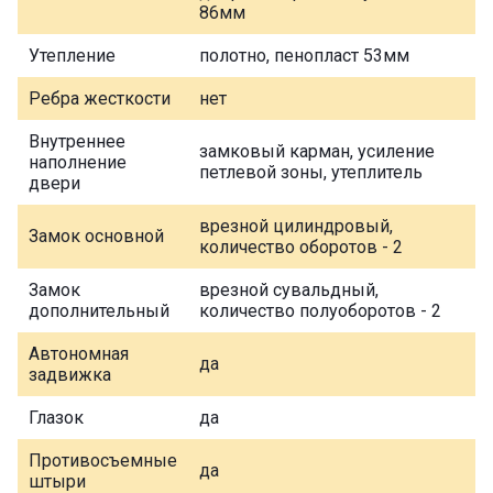
86мм
Утепление
полотно, пенопласт 53мм
Ребра жесткости
нет
Внутреннее
замковый карман, усиление
наполнение
петлевой зоны, утеплитель
двери
врезной цилиндровый,
Замок основной
количество оборотов - 2
Замок
врезной сувальдный,
дополнительный
количество полуоборотов - 2
Автономная
да
задвижка
Глазок
да
Противосъемные
да
штыри