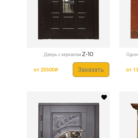
Z-10
Дверь с зеркалом
Одно
Заказать
от
25500
₽
от
1