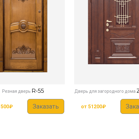
R-55
Резная дверь
Дверь для загородного дома
Заказать
Зака
1500
₽
от
51200
₽