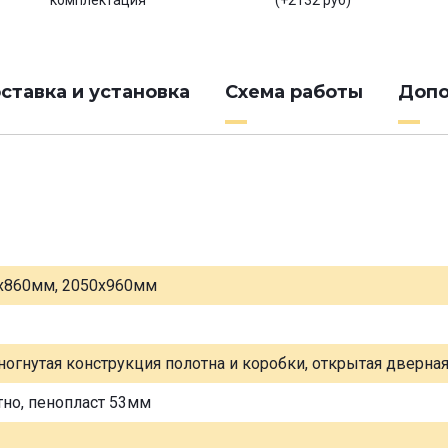
комплектация
(+2132 руб)
ставка и установка
Схема работы
Допо
х860мм, 2050х960мм
ногнутая конструкция полотна и коробки, открытая дверна
тно, пенопласт 53мм