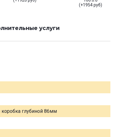
(+1920 руб)
160.0.0
(+1954 руб)
лнительные услуги
я коробка глубиной 86мм