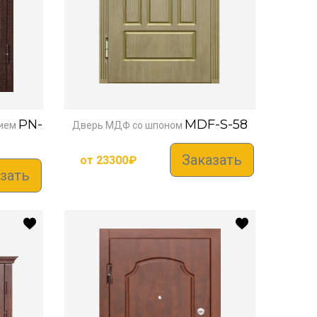
PN-
MDF-S-58
ием
Дверь МДФ со шпоном
Заказать
от
23300
₽
зать