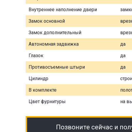
Внутреннее наполнение двери
замк
Замок основной
врез
Замок дополнительный
врез
Автономная задвижка
да
Глазок
да
Противосъемные штыри
да
Цилиндр
стро
В комплекте
полот
Цвет фурнитуры
на в
Позвоните сейчас и пол