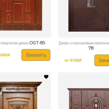
OST-85
створчатая дверь
Дверь с порошковым напылен
78
Заказать
3600
₽
Зака
от
9100
₽