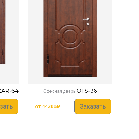
ZAR-64
OFS-36
Офисная дверь
зать
Заказать
от
44300
₽