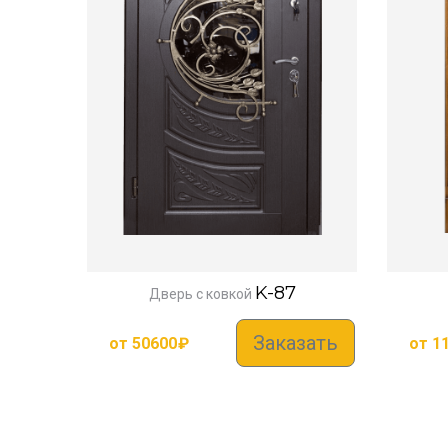
K-87
Дверь с ковкой
Заказать
от
50600
₽
от
1