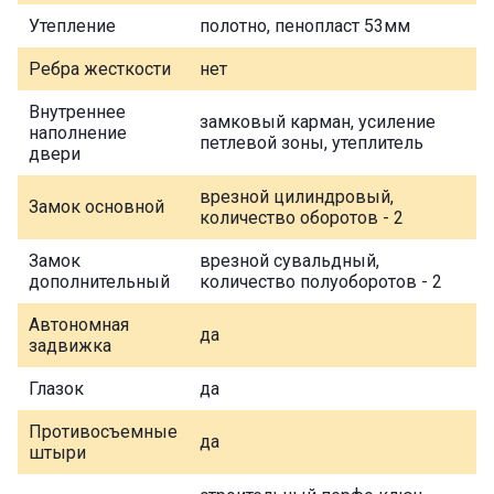
Утепление
полотно, пенопласт 53мм
Ребра жесткости
нет
Внутреннее
замковый карман, усиление
наполнение
петлевой зоны, утеплитель
двери
врезной цилиндровый,
Замок основной
количество оборотов - 2
Замок
врезной сувальдный,
дополнительный
количество полуоборотов - 2
Автономная
да
задвижка
Глазок
да
Противосъемные
да
штыри