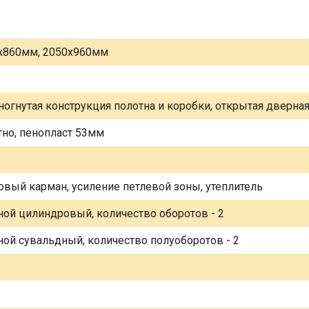
х860мм, 2050х960мм
ногнутая конструкция полотна и коробки, открытая дверна
тно, пенопласт 53мм
овый карман, усиление петлевой зоны, утеплитель
ной цилиндровый, количество оборотов - 2
ной сувальдный, количество полуоборотов - 2