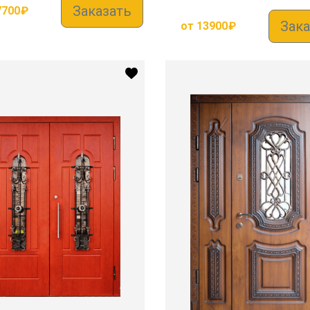
Заказать
7700
₽
Зака
от
13900
₽