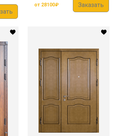
Заказать
от
28100
₽
зать