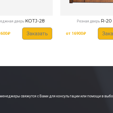
KOTJ-28
R-20
теджная дверь
Резная дверь
Заказать
Зака
3600
₽
от
16900
₽
 менеджеры свяжутся с Вами для консультации или помощи в выбо