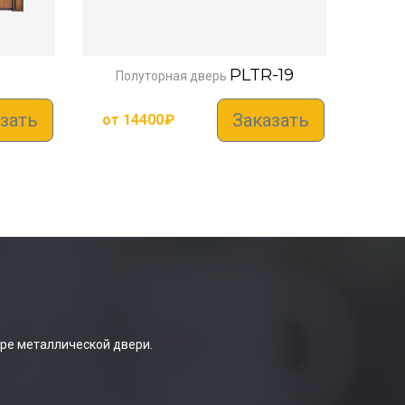
PLTR-19
Полуторная дверь
зать
Заказать
от
14400
₽
ре металлической двери.