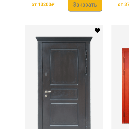
Заказать
от
13200
₽
от
3