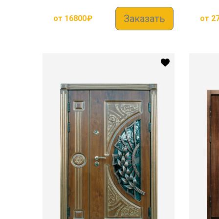
Заказать
от
16800
₽
от
2