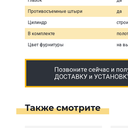
Глазок
да
Противосъемные штыри
да
Цилиндр
стро
В комплекте
полот
Цвет фурнитуры
на в
Позвоните сейчас и пол
ДОСТАВКУ и УСТАНОВК
Также смотрите