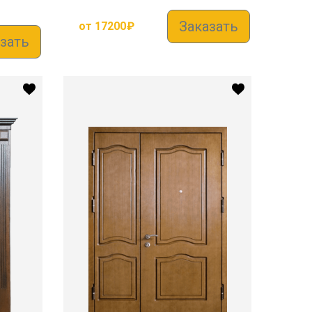
Заказать
от
17200
₽
зать