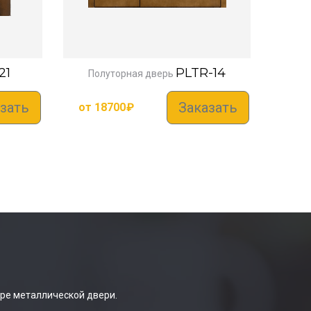
21
PLTR-14
Полуторная дверь
зать
Заказать
от
18700
₽
ре металлической двери.