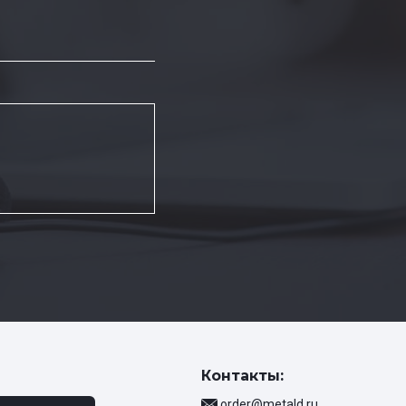
Контакты:
order@metald.ru