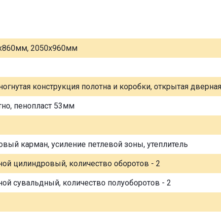
х860мм, 2050х960мм
ногнутая конструкция полотна и коробки, открытая дверна
тно, пенопласт 53мм
овый карман, усиление петлевой зоны, утеплитель
ной цилиндровый, количество оборотов - 2
ной сувальдный, количество полуоборотов - 2