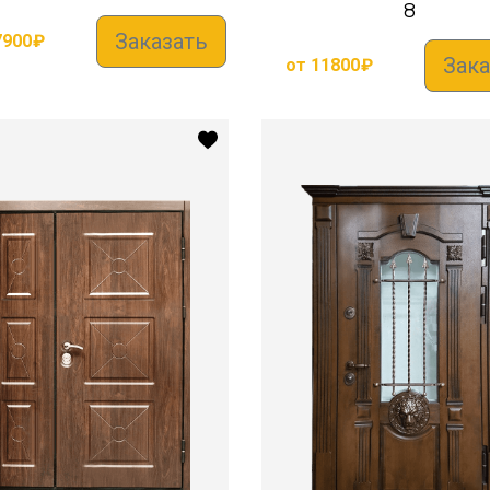
8
Заказать
7900
₽
Зака
от
11800
₽