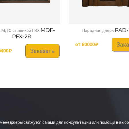
MDF-
PAD-
 МДФ с пленкой ПВХ
Парадная дверь
PFX-28
Зака
от
80000
₽
Заказать
0400
₽
 менеджеры свяжутся с Вами для консультации или помощи в выбо