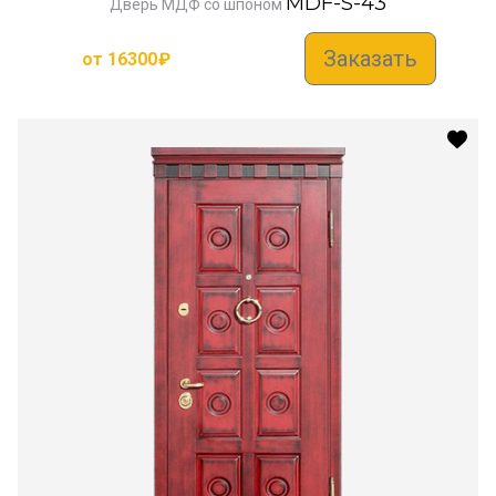
MDF-S-43
Дверь МДФ со шпоном
Заказать
от
16300
₽