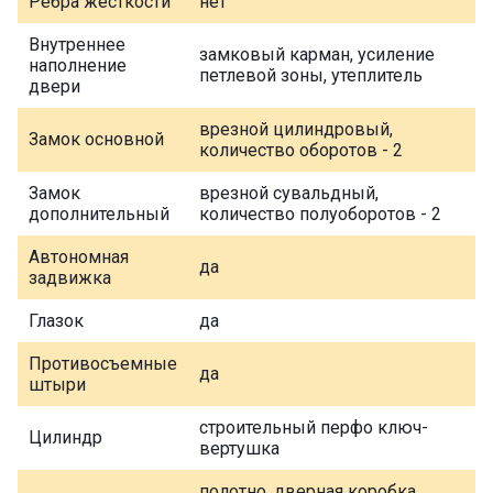
Ребра жесткости
нет
Внутреннее
замковый карман, усиление
наполнение
петлевой зоны, утеплитель
двери
врезной цилиндровый,
Замок основной
количество оборотов - 2
Замок
врезной сувальдный,
дополнительный
количество полуоборотов - 2
Автономная
да
задвижка
Глазок
да
Противосъемные
да
штыри
строительный перфо ключ-
Цилиндр
вертушка
полотно, дверная коробка,