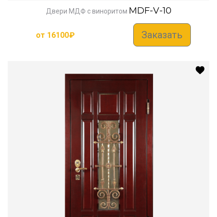
MDF-V-10
Двери МДФ с виноритом
Заказать
от
16100
₽