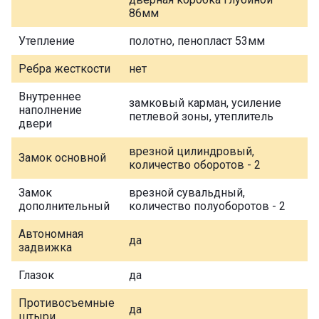
86мм
Утепление
полотно, пенопласт 53мм
Ребра жесткости
нет
Внутреннее
замковый карман, усиление
наполнение
петлевой зоны, утеплитель
двери
врезной цилиндровый,
Замок основной
количество оборотов - 2
Замок
врезной сувальдный,
дополнительный
количество полуоборотов - 2
Автономная
да
задвижка
Глазок
да
Противосъемные
да
штыри