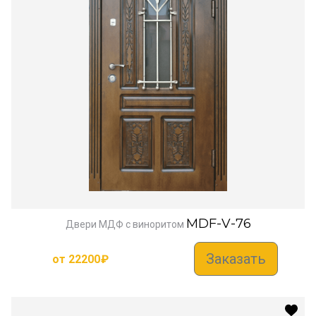
MDF-V-76
Двери МДФ с виноритом
Заказать
от
22200
₽