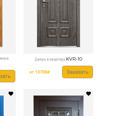
змера
KVR-10
Дверь в квартиру
Заказать
от
13700
₽
зать