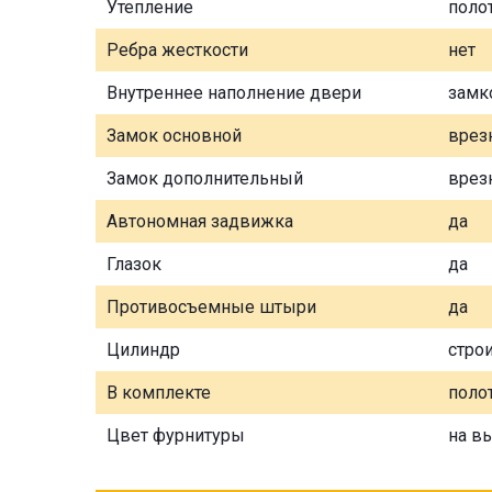
Утепление
поло
Ребра жесткости
нет
Внутреннее наполнение двери
замк
Замок основной
врез
Замок дополнительный
врез
Автономная задвижка
да
Глазок
да
Противосъемные штыри
да
Цилиндр
стро
В комплекте
полот
Цвет фурнитуры
на в