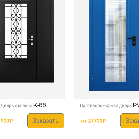
K-88
P
Дверь с ковкой
Противопожарная дверь
Заказать
Зака
3900
₽
от
27700
₽