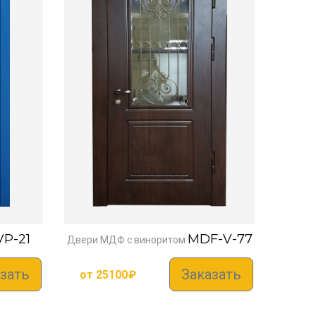
VP-21
MDF-V-77
Двери МДФ с виноритом
зать
Заказать
от
25100
₽