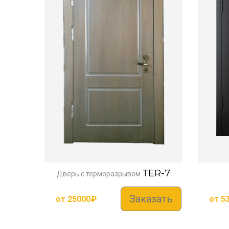
TER-7
Дверь с терморазрывом
Заказать
от
25000
₽
от
5