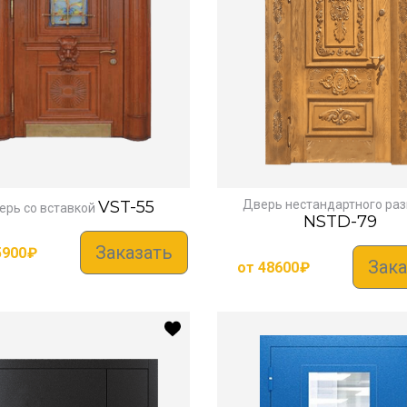
VST-55
Дверь нестандартного ра
ерь со вставкой
NSTD-79
Заказать
5900
₽
Зака
от
48600
₽