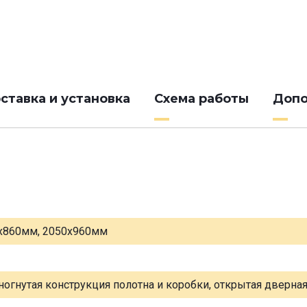
ставка и установка
Схема работы
Допо
х860мм, 2050х960мм
ногнутая конструкция полотна и коробки, открытая дверна