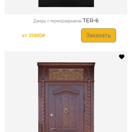
TER-6
Дверь с терморазрывом
Заказать
от
25800
₽