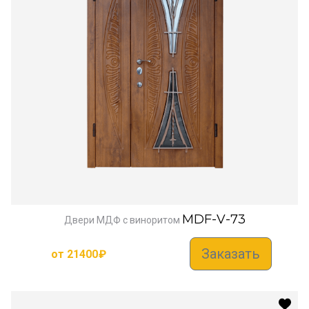
MDF-V-73
Двери МДФ с виноритом
Заказать
от
21400
₽