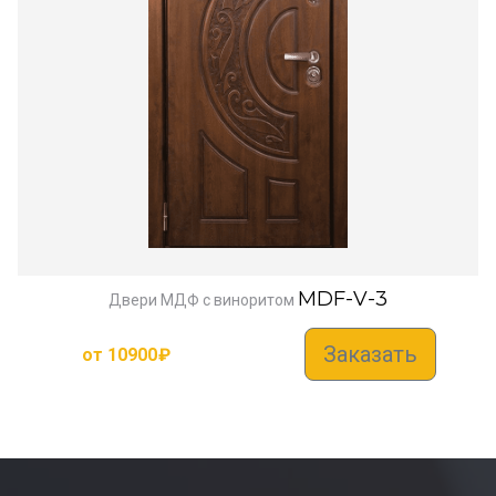
MDF-V-3
Двери МДФ с виноритом
Заказать
от
10900
₽