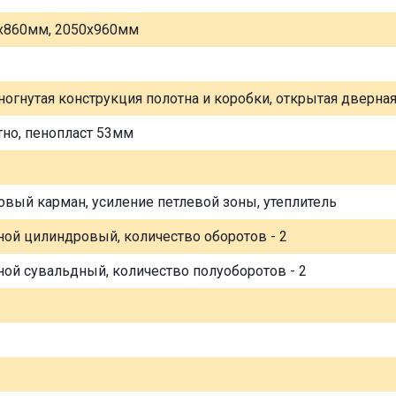
х860мм, 2050х960мм
ногнутая конструкция полотна и коробки, открытая дверна
тно, пенопласт 53мм
овый карман, усиление петлевой зоны, утеплитель
ной цилиндровый, количество оборотов - 2
ной сувальдный, количество полуоборотов - 2