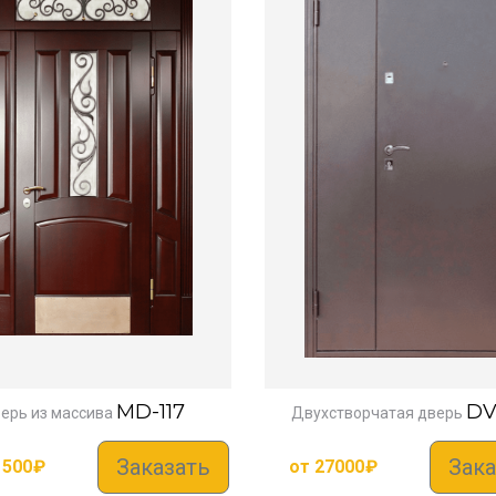
MD-117
DV
ерь из массива
Двухстворчатая дверь
Заказать
Зака
1500
₽
от
27000
₽