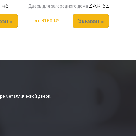
-45
ZAR-52
Дверь для загородного дома
зать
Заказать
от
81600
₽
ре металлической двери.