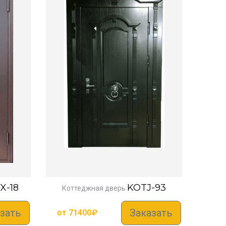
X-18
KOTJ-93
Коттеджная дверь
зать
Заказать
от
71400
₽