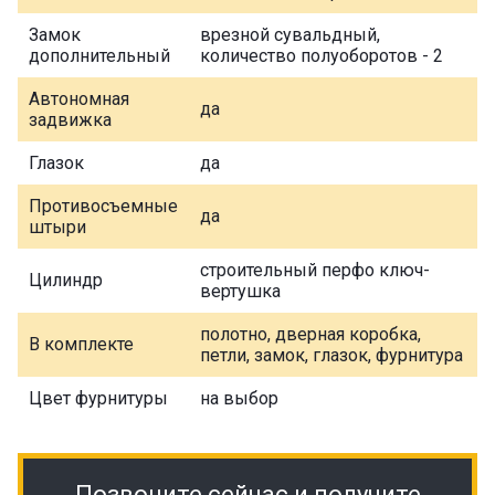
Замок
врезной сувальдный,
дополнительный
количество полуоборотов - 2
Автономная
да
задвижка
Глазок
да
Противосъемные
да
штыри
строительный перфо ключ-
Цилиндр
вертушка
полотно, дверная коробка,
В комплекте
петли, замок, глазок, фурнитура
Цвет фурнитуры
на выбор
Позвоните сейчас и получите