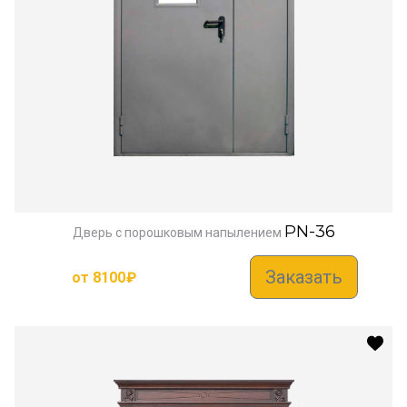
PN-36
Дверь с порошковым напылением
Заказать
от
8100
₽