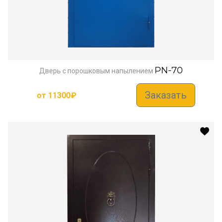
PN-70
Дверь с порошковым напылением
Заказать
от
11300
₽