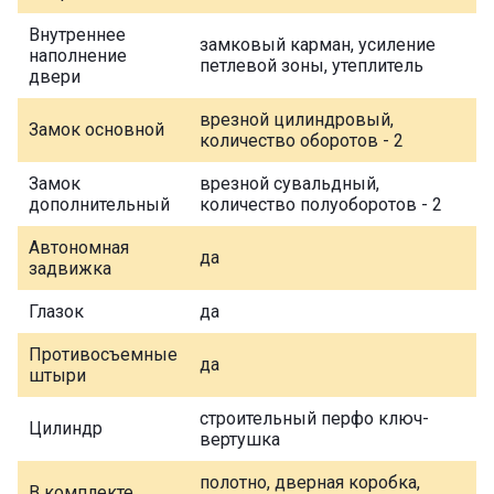
Внутреннее
замковый карман, усиление
наполнение
петлевой зоны, утеплитель
двери
врезной цилиндровый,
Замок основной
количество оборотов - 2
Замок
врезной сувальдный,
дополнительный
количество полуоборотов - 2
Автономная
да
задвижка
Глазок
да
Противосъемные
да
штыри
строительный перфо ключ-
Цилиндр
вертушка
полотно, дверная коробка,
В комплекте