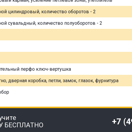
овый карман, усиление петлевой зоны, утеплитель
ной цилиндровый, количество оборотов - 2
ной сувальдный, количество полуоборотов - 2
ительный перфо ключ-вертушка
но, дверная коробка, петли, замок, глазок, фурнитура
ыбор
учите
+7 (
У БЕСПЛАТНО