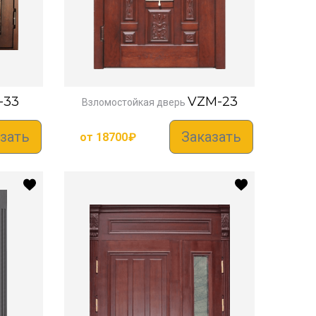
-33
VZM-23
Взломостойкая дверь
зать
Заказать
от
18700
₽