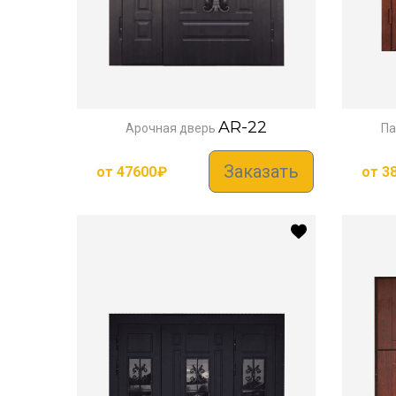
AR-22
Арочная дверь
Па
Заказать
от
47600
₽
от
3