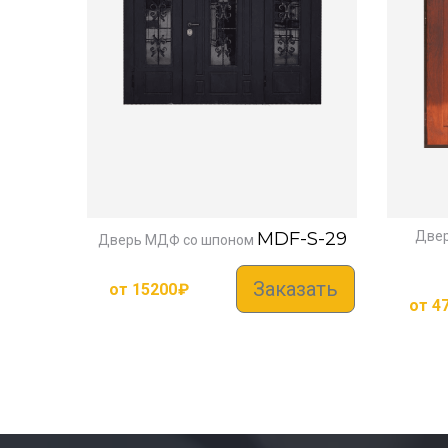
MDF-S-29
Двер
Дверь МДФ со шпоном
Заказать
от
15200
₽
от
4