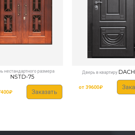
ь нестандартного размера
DACH
Дверь в квартиру
NSTD-75
Зака
от
39600
₽
Заказать
7400
₽