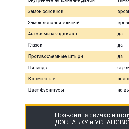
Внутреннее наполнение двери
замк
Замок основной
врез
Замок дополнительный
врез
Автономная задвижка
да
Глазок
да
Противосъемные штыри
да
Цилиндр
стро
В комплекте
полот
Цвет фурнитуры
на в
Позвоните сейчас и пол
ДОСТАВКУ и УСТАНОВК