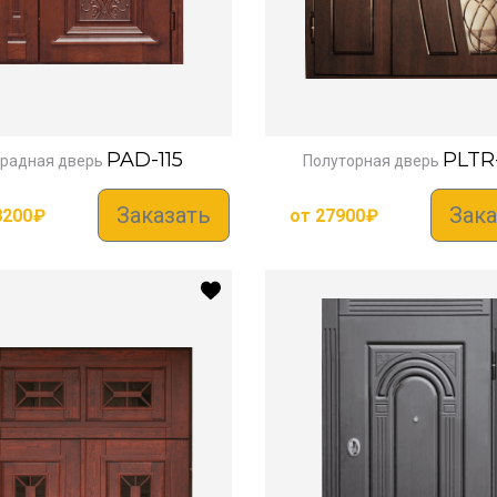
PAD-115
PLTR
радная дверь
Полуторная дверь
Заказать
Зака
8200
₽
от
27900
₽