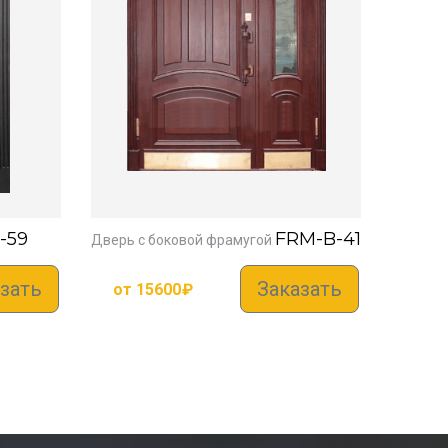
-59
FRM-B-41
Дверь с боковой фрамугой
зать
Заказать
от
15600
₽