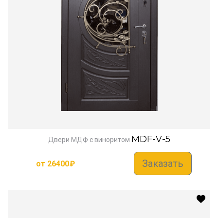
MDF-V-5
Двери МДФ с виноритом
Заказать
от
26400
₽