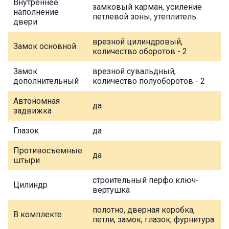
Внутреннее
замковый карман, усиление
наполнение
петлевой зоны, утеплитель
двери
врезной цилиндровый,
Замок основной
количество оборотов - 2
Замок
врезной сувальдный,
дополнительный
количество полуоборотов - 2
Автономная
да
задвижка
Глазок
да
Противосъемные
да
штыри
строительный перфо ключ-
Цилиндр
вертушка
полотно, дверная коробка,
В комплекте
петли, замок, глазок, фурнитура