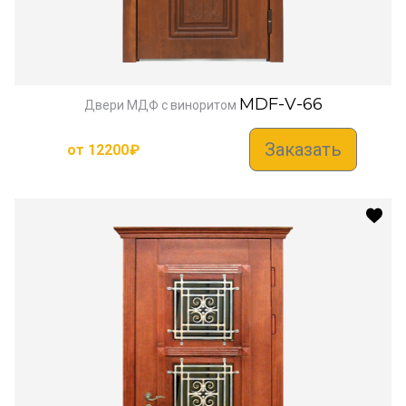
MDF-V-66
Двери МДФ с виноритом
Заказать
от
12200
₽