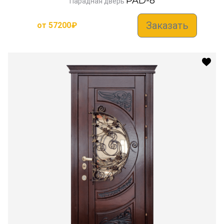
PAD-8
Парадная дверь
Заказать
от
57200
₽