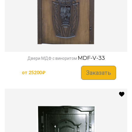
MDF-V-33
Двери МДФ с виноритом
Заказать
от
25200
₽