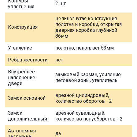
Контуры
2 шт
уплотнения
цельногнутая конструкция
полотна и коробки, открытая
Конструкция
дверная коробка глубиной
86мм
Утепление
полотно, пенопласт 53мм
Ребра жесткости
нет
Внутреннее
замковый карман, усиление
наполнение
петлевой зоны, утеплитель
двери
врезной цилиндровый,
Замок основной
количество оборотов - 2
Замок
врезной сувальдный,
дополнительный
количество полуоборотов - 2
Автономная
да
задвижка