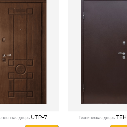
UTP-7
TEH
епленная дверь
Техническая дверь