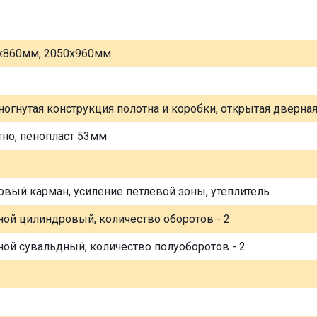
х860мм, 2050х960мм
ногнутая конструкция полотна и коробки, открытая дверна
тно, пенопласт 53мм
овый карман, усиление петлевой зоны, утеплитель
ной цилиндровый, количество оборотов - 2
ной сувальдный, количество полуоборотов - 2