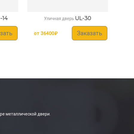
-14
UL-30
Уличная дверь
зать
Заказать
от
36400
₽
ре металлической двери.