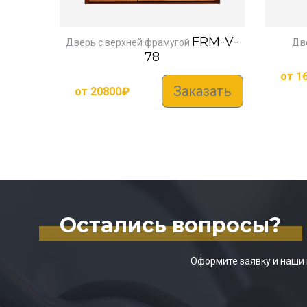
FRM-V-
Дверь с верхней фрамугой
Дв
78
от
1
Заказать
от
20800
₽
Остались вопросы?
Оформите заявку и наши