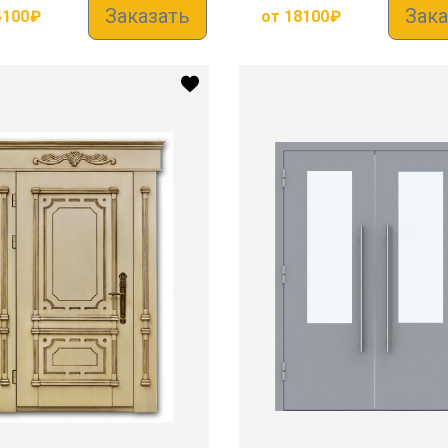
Заказать
Зака
4100
₽
от
18100
₽