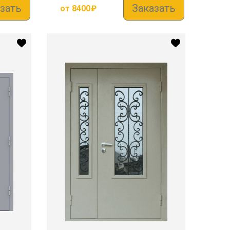
зать
Заказать
от
8400
₽