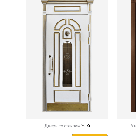
S-4
Дверь со стеклом
Ут