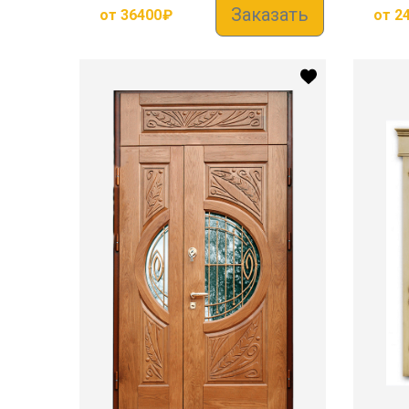
Заказать
от
36400
₽
от
2