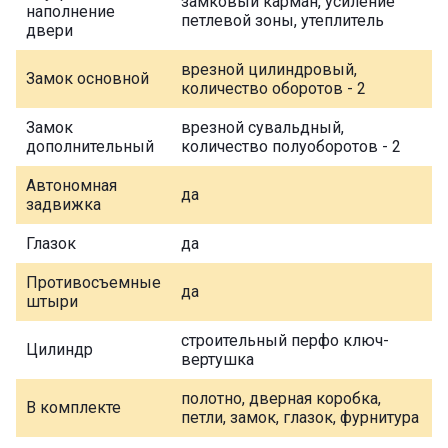
замковый карман, усиление
наполнение
петлевой зоны, утеплитель
двери
врезной цилиндровый,
Замок основной
количество оборотов - 2
Замок
врезной сувальдный,
дополнительный
количество полуоборотов - 2
Автономная
да
задвижка
Глазок
да
Противосъемные
да
штыри
строительный перфо ключ-
Цилиндр
вертушка
полотно, дверная коробка,
В комплекте
петли, замок, глазок, фурнитура