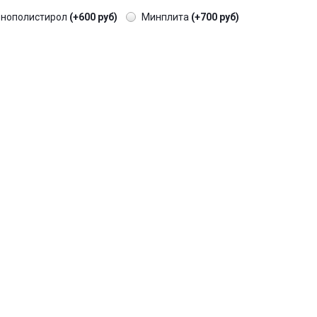
енополистирол
(+600 руб)
Минплита
(+700 руб)