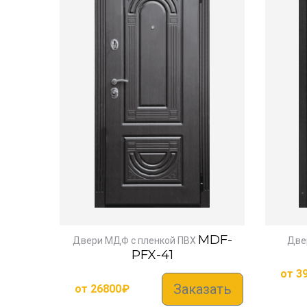
MDF-
Двери МДФ с пленкой ПВХ
Две
PFX-41
от
3
Заказать
от
26800
₽