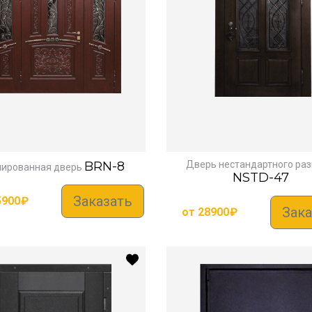
BRN-8
Дверь нестандартного ра
нированная дверь
NSTD-47
Заказать
5900
₽
Зака
от
28900
₽