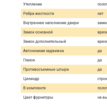
Утепление
поло
Ребра жесткости
нет
Внутреннее наполнение двери
замк
Замок основной
врез
Замок дополнительный
врез
Автономная задвижка
да
Глазок
да
Противосъемные штыри
да
Цилиндр
стро
В комплекте
полот
Цвет фурнитуры
на в