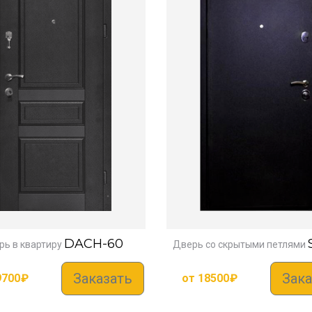
DACH-60
рь в квартиру
Дверь со скрытыми петлями
Заказать
Зака
9700
₽
от
18500
₽