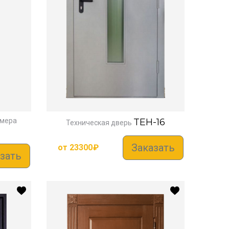
змера
TEH-16
Техническая дверь
Заказать
от
23300
₽
зать