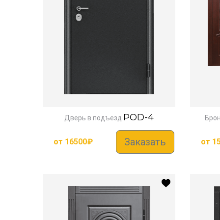
POD-4
Дверь в подъезд
Бро
Заказать
от
16500
₽
от
1