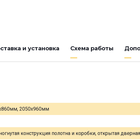
ставка и установка
Схема работы
Допо
х860мм, 2050х960мм
ногнутая конструкция полотна и коробки, открытая дверна