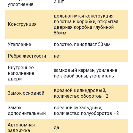
2 шт
уплотнения
цельногнутая конструкция
полотна и коробки, открытая
Конструкция
дверная коробка глубиной
86мм
Утепление
полотно, пенопласт 53мм
Ребра жесткости
нет
Внутреннее
замковый карман, усиление
наполнение
петлевой зоны, утеплитель
двери
врезной цилиндровый,
Замок основной
количество оборотов - 2
Замок
врезной сувальдный,
дополнительный
количество полуоборотов - 2
Автономная
да
задвижка