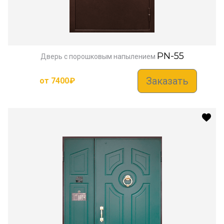
PN-55
Дверь с порошковым напылением
Заказать
от
7400
₽