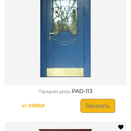
PAD-113
Парадная дверь
Заказать
от
69800
₽