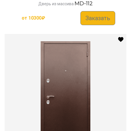
MD-112
Дверь из массива
Заказать
от
10300
₽