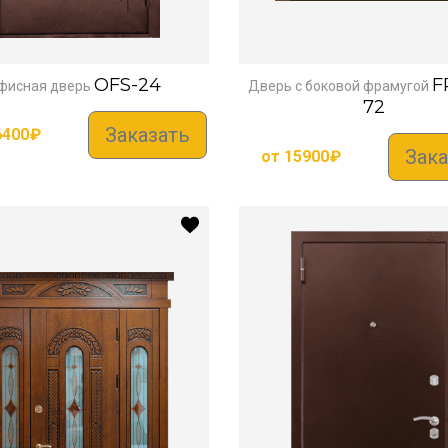
OFS-24
F
фисная дверь
Дверь с боковой фрамугой
72
Заказать
6400
₽
Зака
от
15900
₽