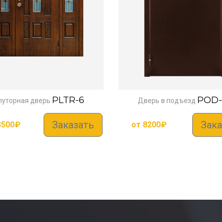
PLTR-6
POD-
луторная дверь
Дверь в подъезд
Заказать
Зака
3500
₽
от
8200
₽