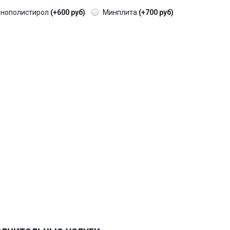
енополистирол
(+600 руб)
Минплита
(+700 руб)