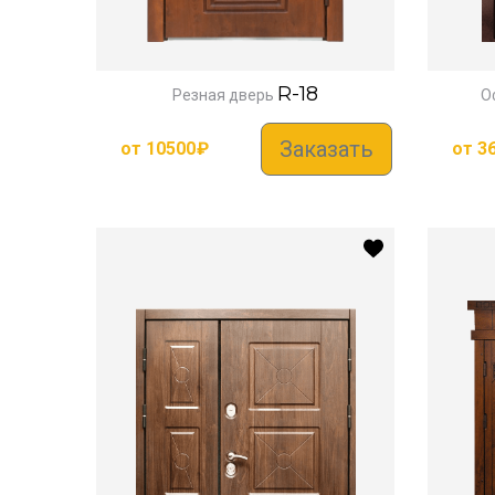
R-18
Резная дверь
О
Заказать
от
10500
₽
от
3