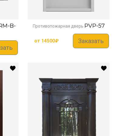
RM-B-
PVP-57
Противопожарная дверь
Заказать
от
14500
₽
зать