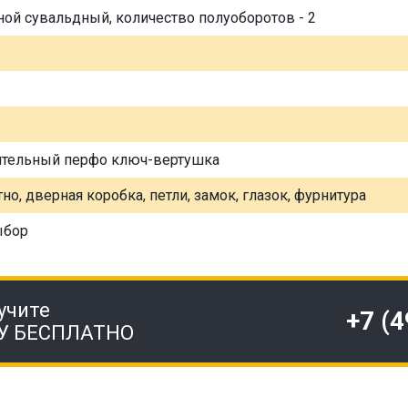
ной сувальдный, количество полуоборотов - 2
ительный перфо ключ-вертушка
но, дверная коробка, петли, замок, глазок, фурнитура
ыбор
учите
+7 (
У БЕСПЛАТНО