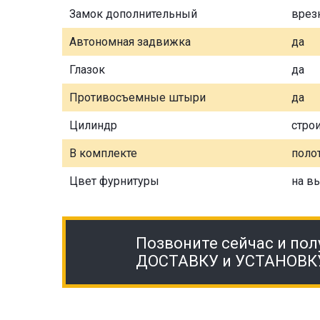
Замок дополнительный
врез
Автономная задвижка
да
Глазок
да
Противосъемные штыри
да
Цилиндр
стро
В комплекте
полот
Цвет фурнитуры
на в
Позвоните сейчас и пол
ДОСТАВКУ и УСТАНОВК