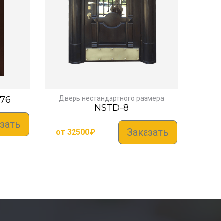
76
Дверь нестандартного размера
NSTD-8
зать
Заказать
от
32500
₽