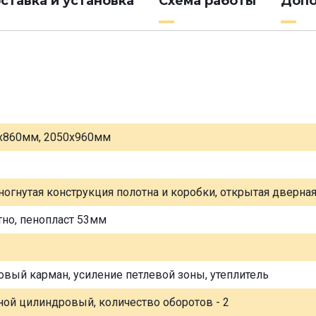
ставка и установка
Схема работы
Допо
х860мм, 2050х960мм
ногнутая конструкция полотна и коробки, открытая дверна
тно, пенопласт 53мм
овый карман, усиление петлевой зоны, утеплитель
ной цилиндровый, количество оборотов - 2