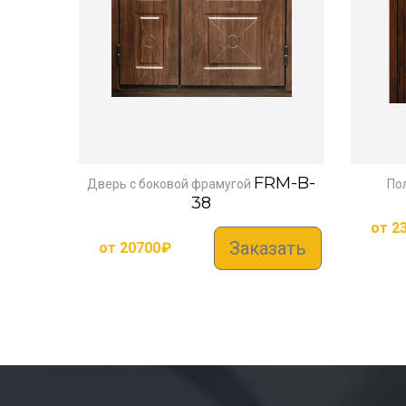
FRM-B-
Дверь с боковой фрамугой
По
38
от
2
Заказать
от
20700
₽