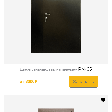
PN-65
Дверь с порошковым напылением
Заказать
от
8000
₽