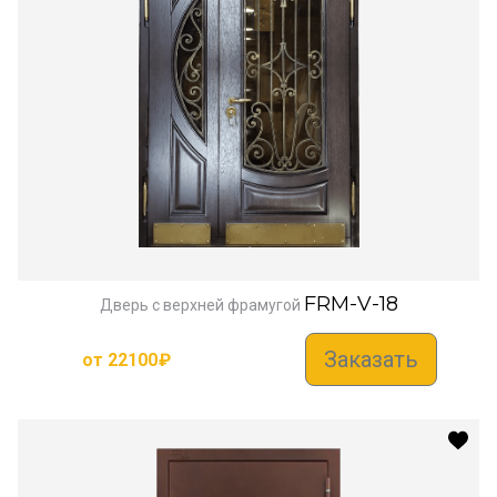
FRM-V-18
Дверь с верхней фрамугой
Заказать
от
22100
₽