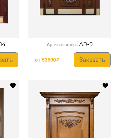
84
AR-9
Арочная дверь
зать
Заказать
от
53600
₽