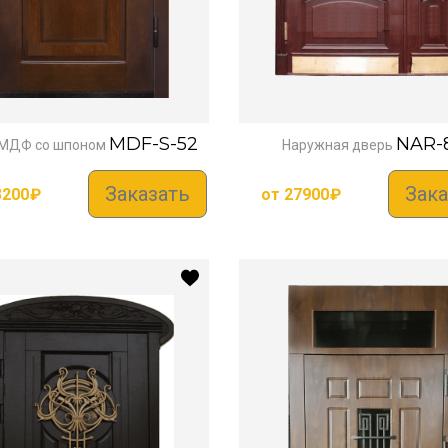
MDF-S-52
NAR-
МДФ со шпоном
Наружная дверь
Заказать
Зака
3200
₽
от
27900
₽