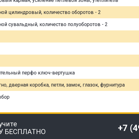
овый карман, усиление петлевой зоны, утеплитель
ной цилиндровый, количество оборотов - 2
ной сувальдный, количество полуоборотов - 2
ительный перфо ключ-вертушка
но, дверная коробка, петли, замок, глазок, фурнитура
ыбор
учите
+7 (
У БЕСПЛАТНО