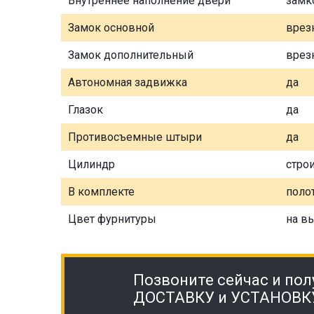
Внутреннее наполнение двери
замк
Замок основной
врез
Замок дополнительный
врез
Автономная задвижка
да
Глазок
да
Противосъемные штыри
да
Цилиндр
стро
В комплекте
полот
Цвет фурнитуры
на в
Позвоните сейчас и пол
ДОСТАВКУ и УСТАНОВК