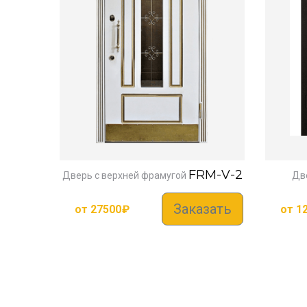
FRM-V-2
Дверь с верхней фрамугой
Дв
Заказать
от
27500
₽
от
1