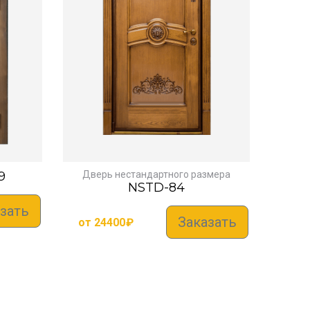
9
Дверь нестандартного размера
NSTD-84
зать
Заказать
от
24400
₽