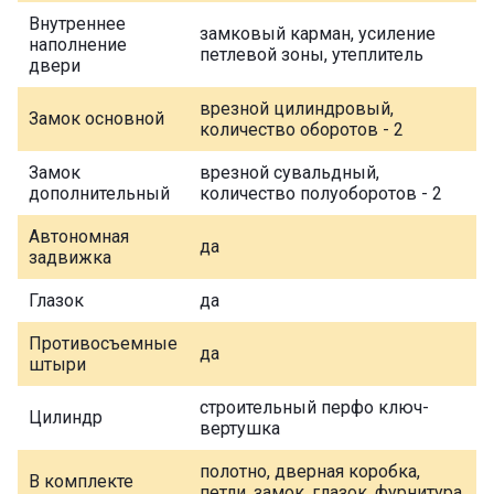
Внутреннее
замковый карман, усиление
наполнение
петлевой зоны, утеплитель
двери
врезной цилиндровый,
Замок основной
количество оборотов - 2
Замок
врезной сувальдный,
дополнительный
количество полуоборотов - 2
Автономная
да
задвижка
Глазок
да
Противосъемные
да
штыри
строительный перфо ключ-
Цилиндр
вертушка
полотно, дверная коробка,
В комплекте
петли, замок, глазок, фурнитура