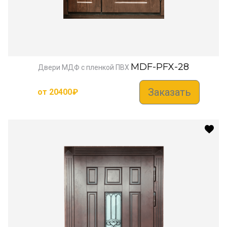
MDF-PFX-28
Двери МДФ с пленкой ПВХ
Заказать
от
20400
₽