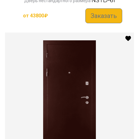
NSTD-61
Дверь нестандартного размера
Заказать
от
43800
₽