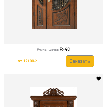
R-40
Резная дверь
Заказать
от
12100
₽