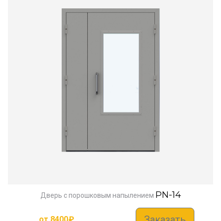
PN-14
Дверь с порошковым напылением
Заказать
от
8400
₽