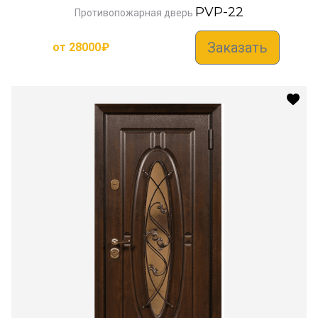
PVP-22
Противопожарная дверь
Заказать
от
28000
₽