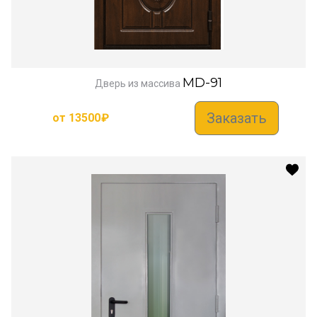
MD-91
Дверь из массива
Заказать
от
13500
₽