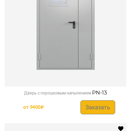
PN-13
Дверь с порошковым напылением
Заказать
от
9400
₽