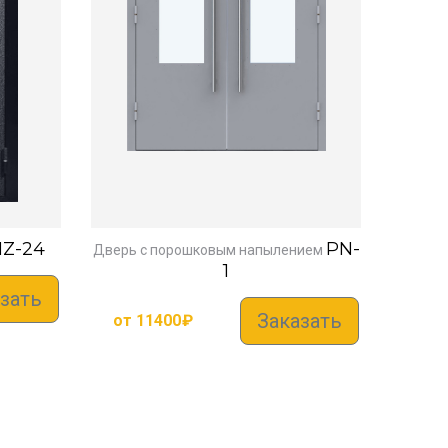
Z-24
PN-
Дверь с порошковым напылением
1
зать
Заказать
от
11400
₽