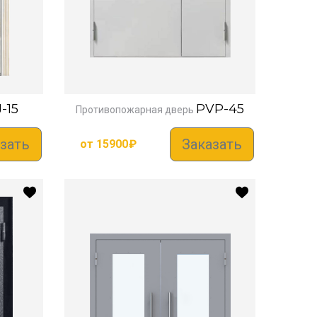
-15
PVP-45
Противопожарная дверь
зать
Заказать
от
15900
₽