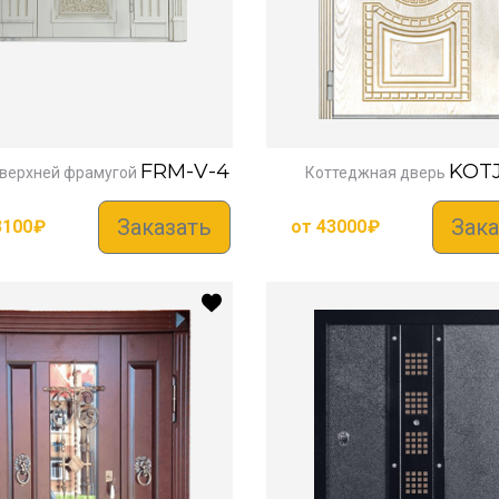
FRM-V-4
KOTJ
 верхней фрамугой
Коттеджная дверь
Заказать
Зака
3100
₽
от
43000
₽