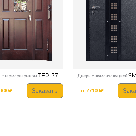
TER-37
SM
 с терморазрывом
Дверь с шумоизоляцией
Заказать
Зака
1800
₽
от
27100
₽