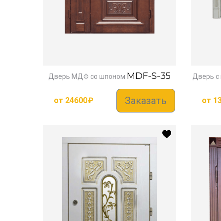
MDF-S-35
Дверь МДФ со шпоном
Дверь с
Заказать
от
24600
₽
от
1