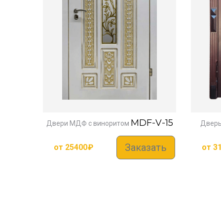
MDF-V-15
Двери МДФ с виноритом
Дверь
Заказать
от
25400
₽
от
3