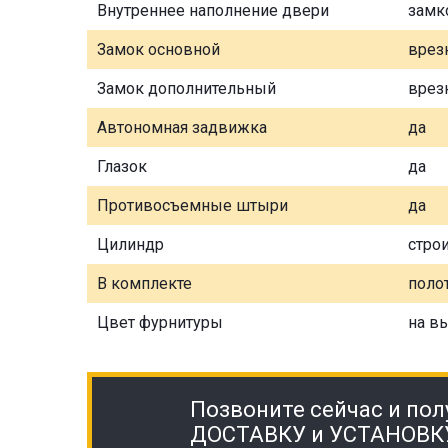
Внутреннее наполнение двери
замк
Замок основной
врез
Замок дополнительный
врез
Автономная задвижка
да
Глазок
да
Противосъемные штыри
да
Цилиндр
стро
В комплекте
полот
Цвет фурнитуры
на в
Позвоните сейчас и пол
ДОСТАВКУ и УСТАНОВК