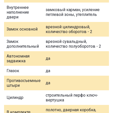
Внутреннее
замковый карман, усиление
наполнение
петлевой зоны, утеплитель
двери
врезной цилиндровый,
Замок основной
количество оборотов - 2
Замок
врезной сувальдный,
дополнительный
количество полуоборотов - 2
Автономная
да
задвижка
Глазок
да
Противосъемные
да
штыри
строительный перфо ключ-
Цилиндр
вертушка
полотно, дверная коробка,
В комплекте