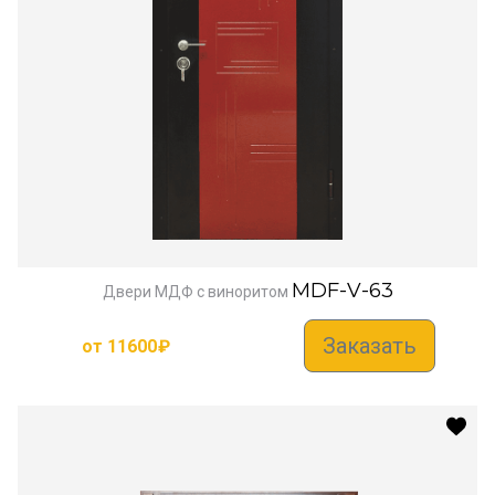
MDF-V-63
Двери МДФ с виноритом
Заказать
от
11600
₽