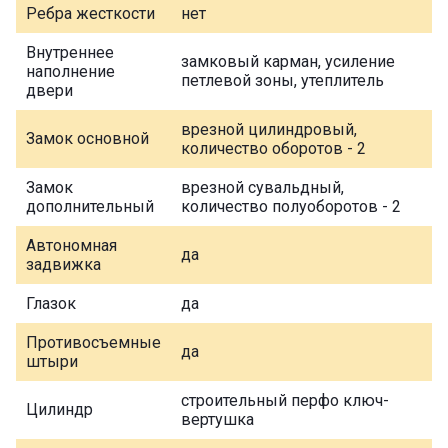
Ребра жесткости
нет
Внутреннее
замковый карман, усиление
наполнение
петлевой зоны, утеплитель
двери
врезной цилиндровый,
Замок основной
количество оборотов - 2
Замок
врезной сувальдный,
дополнительный
количество полуоборотов - 2
Автономная
да
задвижка
Глазок
да
Противосъемные
да
штыри
строительный перфо ключ-
Цилиндр
вертушка