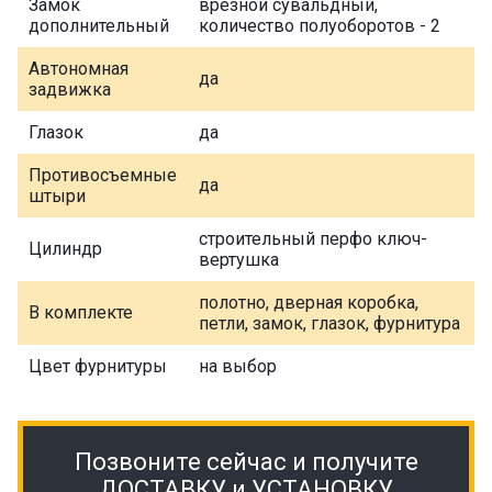
Замок
врезной сувальдный,
дополнительный
количество полуоборотов - 2
Автономная
да
задвижка
Глазок
да
Противосъемные
да
штыри
строительный перфо ключ-
Цилиндр
вертушка
полотно, дверная коробка,
В комплекте
петли, замок, глазок, фурнитура
Цвет фурнитуры
на выбор
Позвоните сейчас и получите
ДОСТАВКУ и УСТАНОВКУ