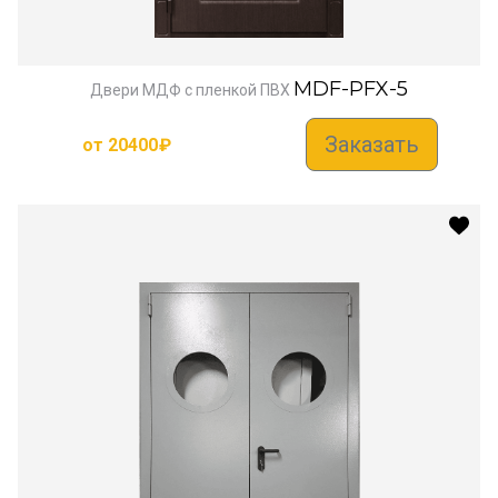
MDF-PFX-5
Двери МДФ с пленкой ПВХ
Заказать
от
20400
₽