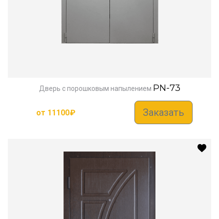
PN-73
Дверь с порошковым напылением
Заказать
от
11100
₽