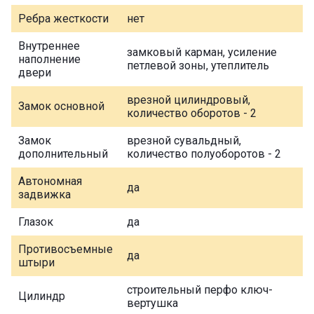
Ребра жесткости
нет
Внутреннее
замковый карман, усиление
наполнение
петлевой зоны, утеплитель
двери
врезной цилиндровый,
Замок основной
количество оборотов - 2
Замок
врезной сувальдный,
дополнительный
количество полуоборотов - 2
Автономная
да
задвижка
Глазок
да
Противосъемные
да
штыри
строительный перфо ключ-
Цилиндр
вертушка