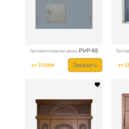
PVP-65
Противопожарная дверь
Проти
Заказать
от
21300
₽
от
2