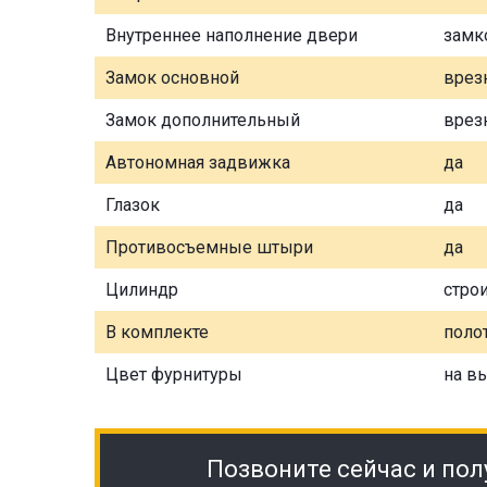
Внутреннее наполнение двери
замк
Замок основной
врез
Замок дополнительный
врез
Автономная задвижка
да
Глазок
да
Противосъемные штыри
да
Цилиндр
стро
В комплекте
полот
Цвет фурнитуры
на в
Позвоните сейчас и пол