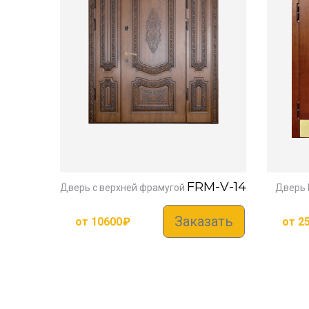
FRM-V-14
Дверь с верхней фрамугой
Дверь 
Заказать
от
10600
₽
от
2