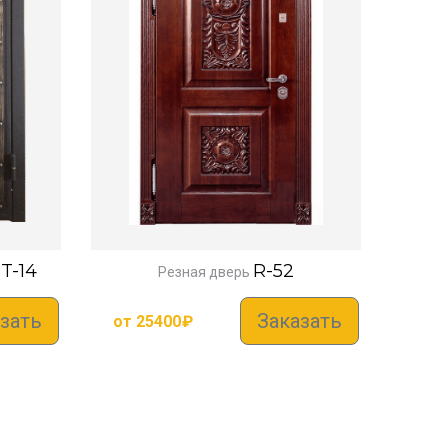
T-14
R-52
Резная дверь
зать
Заказать
от
25400
₽