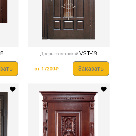
-8
VST-19
Дверь со вставкой
зать
Заказать
от
17200
₽