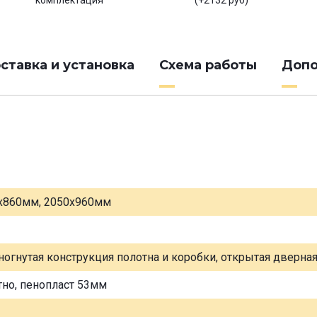
комплектация
(+2132 руб)
ставка и установка
Схема работы
Допо
х860мм, 2050х960мм
ногнутая конструкция полотна и коробки, открытая дверна
тно, пенопласт 53мм