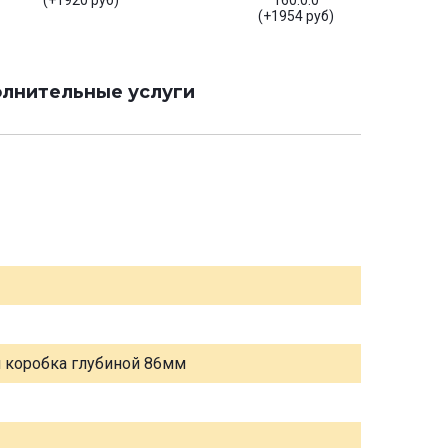
(+1920 руб)
160.0.0
(+1954 руб)
лнительные услуги
я коробка глубиной 86мм