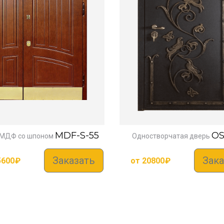
MDF-S-55
OS
МДФ со шпоном
Одностворчатая дверь
Заказать
Зака
5600
₽
от
20800
₽