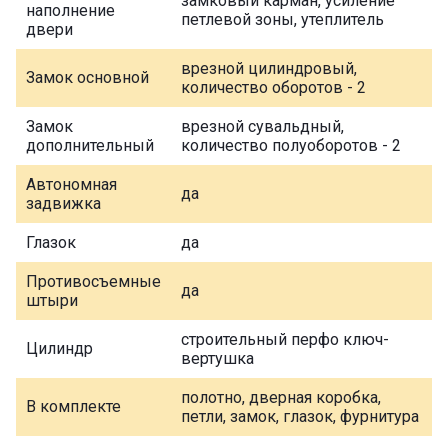
замковый карман, усиление
наполнение
петлевой зоны, утеплитель
двери
врезной цилиндровый,
Замок основной
количество оборотов - 2
Замок
врезной сувальдный,
дополнительный
количество полуоборотов - 2
Автономная
да
задвижка
Глазок
да
Противосъемные
да
штыри
строительный перфо ключ-
Цилиндр
вертушка
полотно, дверная коробка,
В комплекте
петли, замок, глазок, фурнитура