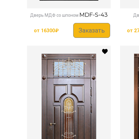
MDF-S-43
Дверь МДФ со шпоном
Дв
Заказать
от
16300
₽
от
2