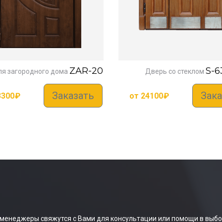
ZAR-20
S-6
ля загородного дома
Дверь со стеклом
Заказать
Зака
3300
₽
от
24100
₽
 менеджеры свяжутся с Вами для консультации или помощи в выбо