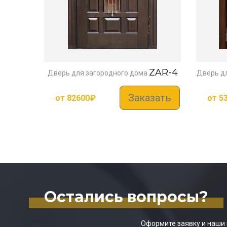
ZAR-4
Дверь для загородного дома
Дверь д
Заказать
от
82600
₽
от
5
Остались вопросы?
Оформите заявку и наши