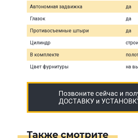
Автономная задвижка
да
Глазок
да
Противосъемные штыри
да
Цилиндр
стро
В комплекте
полот
Цвет фурнитуры
на в
Позвоните сейчас и пол
ДОСТАВКУ и УСТАНОВК
Также смотрите