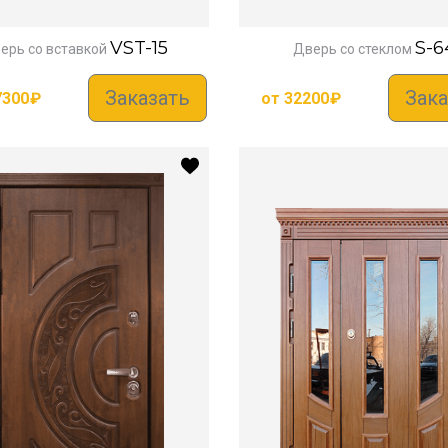
VST-15
S-6
ерь со вставкой
Дверь со стеклом
Заказать
Зака
7300
₽
от
32200
₽