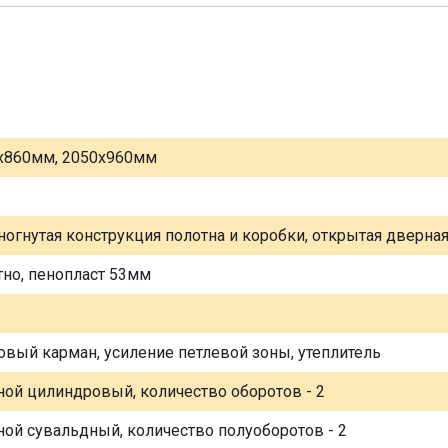
х860мм, 2050х960мм
ногнутая конструкция полотна и коробки, открытая дверна
тно, пенопласт 53мм
овый карман, усиление петлевой зоны, утеплитель
ной цилиндровый, количество оборотов - 2
ной сувальдный, количество полуоборотов - 2