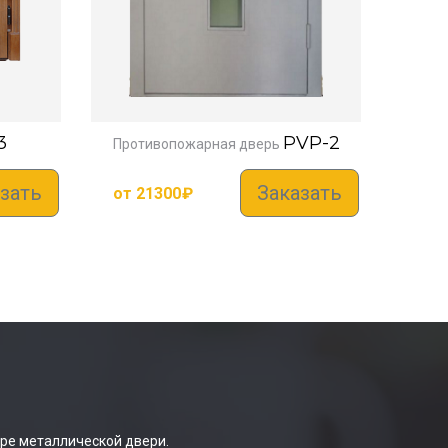
3
PVP-2
Противопожарная дверь
зать
Заказать
от
21300
₽
ре металлической двери.