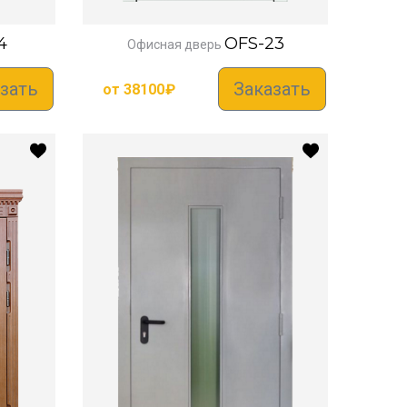
4
OFS-23
Офисная дверь
зать
Заказать
от
38100
₽