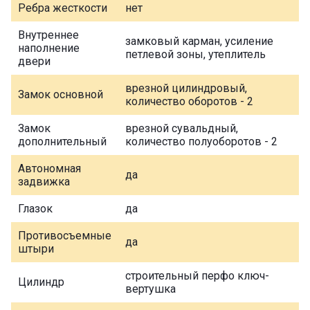
Ребра жесткости
нет
Внутреннее
замковый карман, усиление
наполнение
петлевой зоны, утеплитель
двери
врезной цилиндровый,
Замок основной
количество оборотов - 2
Замок
врезной сувальдный,
дополнительный
количество полуоборотов - 2
Автономная
да
задвижка
Глазок
да
Противосъемные
да
штыри
строительный перфо ключ-
Цилиндр
вертушка