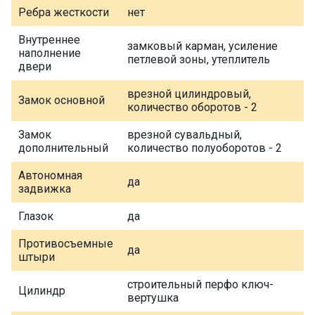
Ребра жесткости
нет
Внутреннее
замковый карман, усиление
наполнение
петлевой зоны, утеплитель
двери
врезной цилиндровый,
Замок основной
количество оборотов - 2
Замок
врезной сувальдный,
дополнительный
количество полуоборотов - 2
Автономная
да
задвижка
Глазок
да
Противосъемные
да
штыри
строительный перфо ключ-
Цилиндр
вертушка