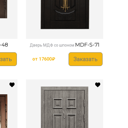
-48
MDF-S-71
Дверь МДФ со шпоном
зать
Заказать
от
17600
₽