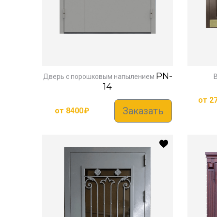
PN-
Дверь с порошковым напылением
14
от
2
Заказать
от
8400
₽