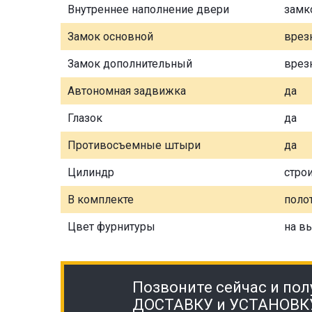
Внутреннее наполнение двери
замк
Замок основной
врез
Замок дополнительный
врез
Автономная задвижка
да
Глазок
да
Противосъемные штыри
да
Цилиндр
стро
В комплекте
полот
Цвет фурнитуры
на в
Позвоните сейчас и пол
ДОСТАВКУ и УСТАНОВК