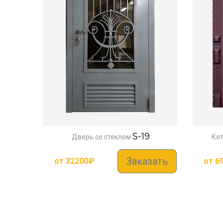
S-19
Дверь со стеклом
Ко
Заказать
от
32200
₽
от
6