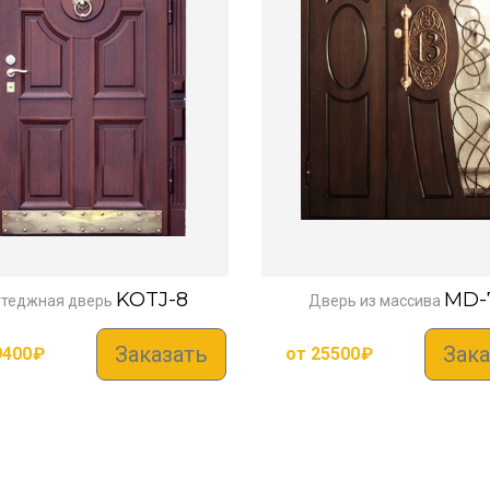
KOTJ-8
MD-
ттеджная дверь
Дверь из массива
Заказать
Зака
9400
₽
от
25500
₽