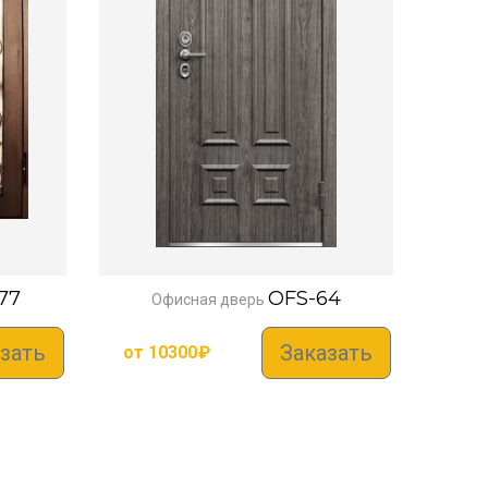
77
OFS-64
Офисная дверь
зать
Заказать
от
10300
₽