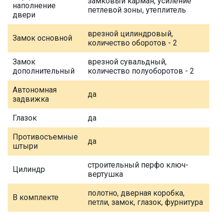
замковый карман, усиление
наполнение
петлевой зоны, утеплитель
двери
врезной цилиндровый,
Замок основной
количество оборотов - 2
Замок
врезной сувальдный,
дополнительный
количество полуоборотов - 2
Автономная
да
задвижка
Глазок
да
Противосъемные
да
штыри
строительный перфо ключ-
Цилиндр
вертушка
полотно, дверная коробка,
В комплекте
петли, замок, глазок, фурнитура