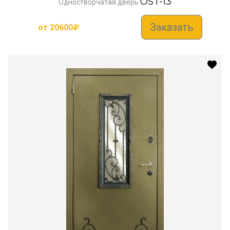
OST-13
Одностворчатая дверь
Заказать
от
20600
₽