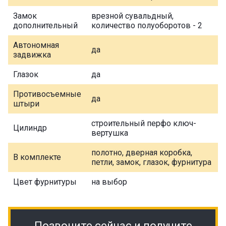
Замок
врезной сувальдный,
дополнительный
количество полуоборотов - 2
Автономная
да
задвижка
Глазок
да
Противосъемные
да
штыри
строительный перфо ключ-
Цилиндр
вертушка
полотно, дверная коробка,
В комплекте
петли, замок, глазок, фурнитура
Цвет фурнитуры
на выбор
Позвоните сейчас и получите