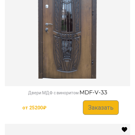
MDF-V-33
Двери МДФ с виноритом
Заказать
от
25200
₽