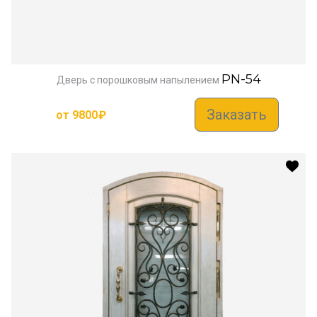
PN-54
Дверь с порошковым напылением
Заказать
от
9800
₽