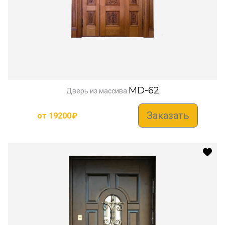
MD-62
Дверь из массива
Заказать
от
19200
₽