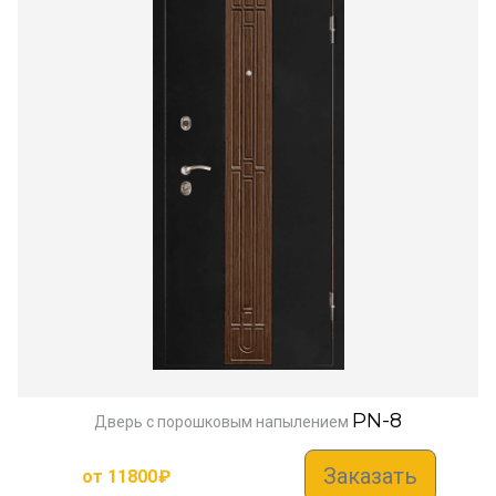
PN-8
Дверь с порошковым напылением
Заказать
от
11800
₽