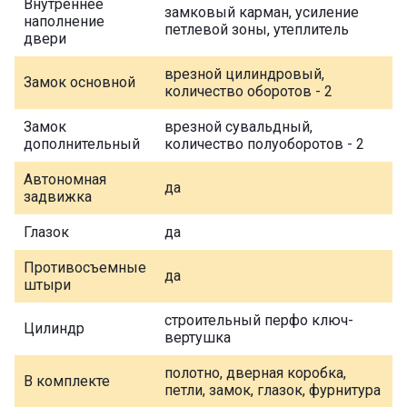
Внутреннее
замковый карман, усиление
наполнение
петлевой зоны, утеплитель
двери
врезной цилиндровый,
Замок основной
количество оборотов - 2
Замок
врезной сувальдный,
дополнительный
количество полуоборотов - 2
Автономная
да
задвижка
Глазок
да
Противосъемные
да
штыри
строительный перфо ключ-
Цилиндр
вертушка
полотно, дверная коробка,
В комплекте
петли, замок, глазок, фурнитура