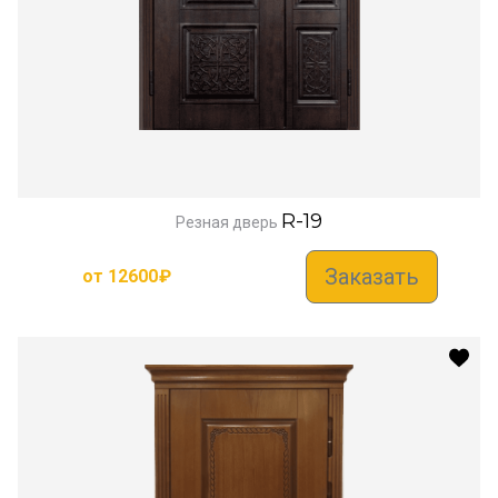
R-19
Резная дверь
Заказать
от
12600
₽